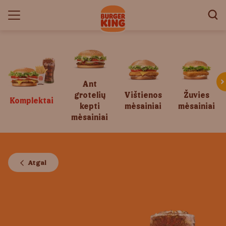
Ant
grotelių
Vištienos
Žuvies
Komplektai
kepti
mėsainiai
mėsainiai
mėsainiai
Atgal