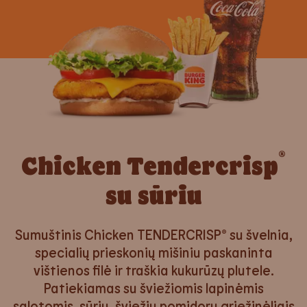
®
Chicken Tendercrisp
su sūriu
Sumuštinis Chicken TENDERCRISP® su švelnia,
specialių prieskonių mišiniu paskaninta
vištienos filė ir traškia kukurūzų plutele.
Patiekiamas su šviežiomis lapinėmis
salotomis, sūriu, šviežių pomidorų griežinėliais