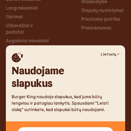
Atsakomybė
Long mėsainiai
Slapukų nustatymai
Gėrimai
Privatumo politika
Užkandžiai ir
Prieinamumas
padažai
Augaliniai mėsainiai
ir tortilijos
Lietuvių
Desertai
Naudojame
Karjera
Socialiniai
tinklai
slapukus
Karjera
Facebook
Burger King naudoja slapukus, kad jums būtų
Instagram
lengviau ir patogiau lankytis. Spausdami “Leisti
viską” sutinkate, kad slapukai būtų naudojami.
TM & Copyright 2026 Burger King Corporation. All rights