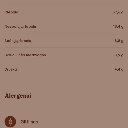
Riebalai
37,6
g
Nesočiųjų riebalų
18,4
g
Sočiųjų riebalų
8,8
g
Skaidulinės medžiagos
3,9
g
Druska
4,4
g
Alergenai
Glitimas