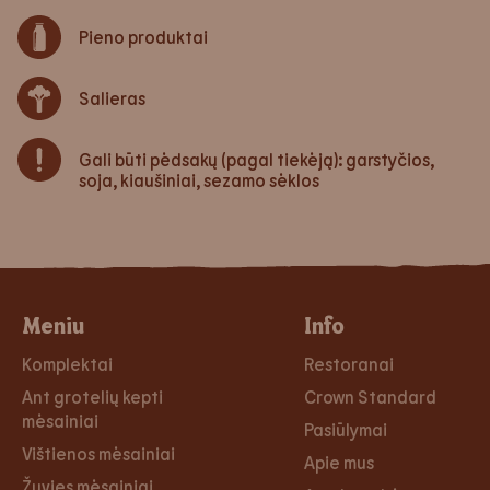
Pieno produktai
Salieras
Gali būti pėdsakų (pagal tiekėją): garstyčios,
soja, kiaušiniai, sezamo sėklos
Meniu
Info
Komplektai
Restoranai
Ant grotelių kepti
Crown Standard
mėsainiai
Pasiūlymai
Vištienos mėsainiai
Apie mus
Žuvies mėsainiai