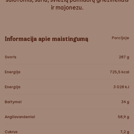
ir majonezu.
Informacija apie maistingumą
Porcijoje
Svoris
287
g
Energija
725,5
kcal
Energija
3 028
kJ
Baltymai
34
g
Angliavandeniai
58,9
g
Cukrus
7,2
g