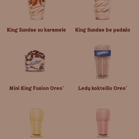
King Sundae su karamele
King Sundae be padažo
Mini King Fusion Oreo
Ledų kokteilis Oreo
®
®