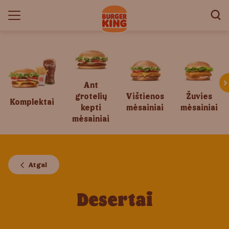
Ant
grotelių
Vištienos
Žuvies
Komplektai
kepti
mėsainiai
mėsainiai
mėsainiai
Atgal
Desertai