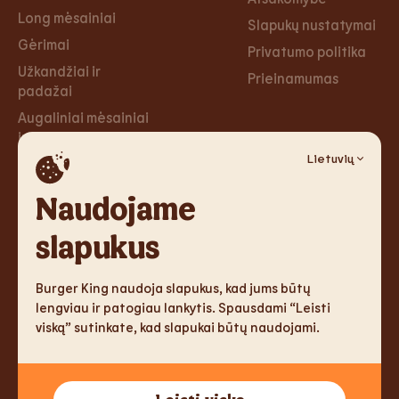
Long mėsainiai
Slapukų nustatymai
Gėrimai
Privatumo politika
Užkandžiai ir
Prieinamumas
padažai
Augaliniai mėsainiai
ir tortilijos
Lietuvių
Desertai
Naudojame
Karjera
Socialiniai
tinklai
slapukus
Karjera
Facebook
Burger King naudoja slapukus, kad jums būtų
Instagram
lengviau ir patogiau lankytis. Spausdami “Leisti
viską” sutinkate, kad slapukai būtų naudojami.
TM & Copyright 2026 Burger King Corporation. All rights