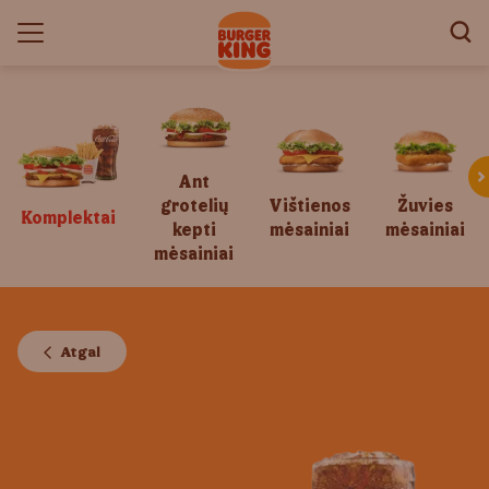
Ant
grotelių
Vištienos
Žuvies
Komplektai
kepti
mėsainiai
mėsainiai
mėsainiai
Atgal