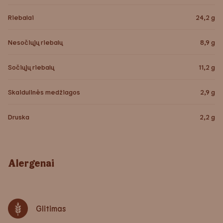
Riebalai
24,2
g
Nesočiųjų riebalų
8,9
g
Sočiųjų riebalų
11,2
g
Skaidulinės medžiagos
2,9
g
Druska
2,2
g
Alergenai
Glitimas