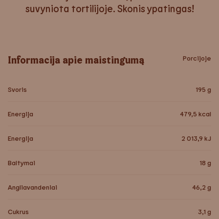
suvyniota tortilijoje. Skonis ypatingas!
Informacija apie maistingumą
Porcijoje
Svoris
195
g
Energija
479,5
kcal
Energija
2 013,9
kJ
Baltymai
18
g
Angliavandeniai
46,2
g
Cukrus
3,1
g