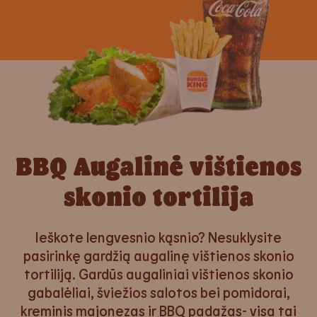
BBQ Augalinė vištienos
skonio tortilija
Ieškote lengvesnio kąsnio? Nesuklysite
pasirinkę gardžią augalinę vištienos skonio
tortiliją. Gardūs augaliniai vištienos skonio
gabalėliai, šviežios salotos bei pomidorai,
kreminis majonezas ir BBQ padažas- visa tai