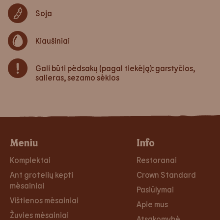
Soja
Kiaušiniai
Gali būti pėdsakų (pagal tiekėją): garstyčios,
salieras, sezamo sėklos
Meniu
Info
Komplektai
Restoranai
Ant grotelių kepti
Crown Standard
mėsainiai
Pasiūlymai
Vištienos mėsainiai
Apie mus
Žuvies mėsainiai
Atsakomybė