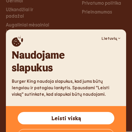
Gėrimai
Privatumo politika
Užkandžiai ir
Prieinamumas
padažai
Augaliniai mėsainiai
ir tortilijos
Lietuvių
Desertai
Naudojame
Karjera
Socialiniai
tinklai
slapukus
Karjera
Facebook
Burger King naudoja slapukus, kad jums būtų
Instagram
lengviau ir patogiau lankytis. Spausdami “Leisti
viską” sutinkate, kad slapukai būtų naudojami.
TM & Copyright 2026 Burger King Corporation. All rights
Leisti viską
reserved.
Tallink Fast Food Lithuania UAB, Reg.nr. 305333905, J. Jasinskio