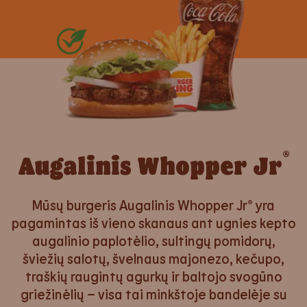
®
Augalinis Whopper Jr
Mūsų burgeris Augalinis Whopper Jr® yra
pagamintas iš vieno skanaus ant ugnies kepto
augalinio paplotėlio, sultingų pomidorų,
šviežių salotų, švelnaus majonezo, kečupo,
traškių raugintų agurkų ir baltojo svogūno
griežinėlių – visa tai minkštoje bandelėje su