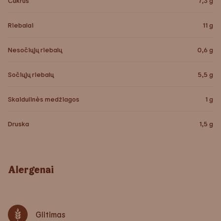
Cukrus
7,3
g
Riebalai
11
g
Nesočiųjų riebalų
0,6
g
Sočiųjų riebalų
5,5
g
Skaidulinės medžiagos
1
g
Druska
1,5
g
Alergenai
Glitimas