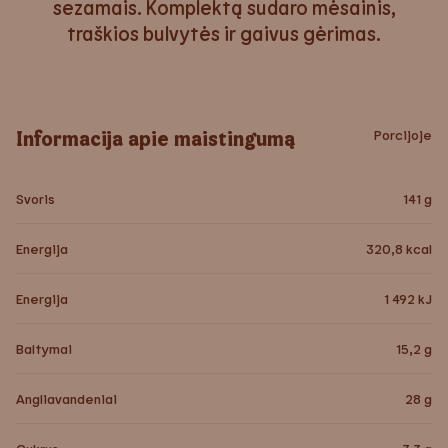
sezamais. Komplektą sudaro mėsainis,
traškios bulvytės ir gaivus gėrimas.
Informacija apie maistingumą
Porcijoje
Svoris
141
g
Energija
320,8
kcal
Energija
1 492
kJ
Baltymai
15,2
g
Angliavandeniai
28
g