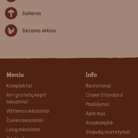
Salieras
Sezamo sėklos
Meniu
Info
Komplektai
Restoranai
Ant grotelių kepti
Crown Standard
mėsainiai
Pasiūlymai
Vištienos mėsainiai
Apie mus
Žuvies mėsainiai
Atsakomybė
Long mėsainiai
Slapukų nustatymai