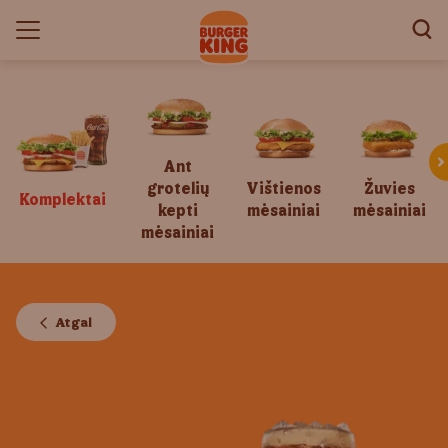
Ant
grotelių
Vištienos
Žuvies
Komplektai
kepti
mėsainiai
mėsainiai
mėsainiai
Atgal