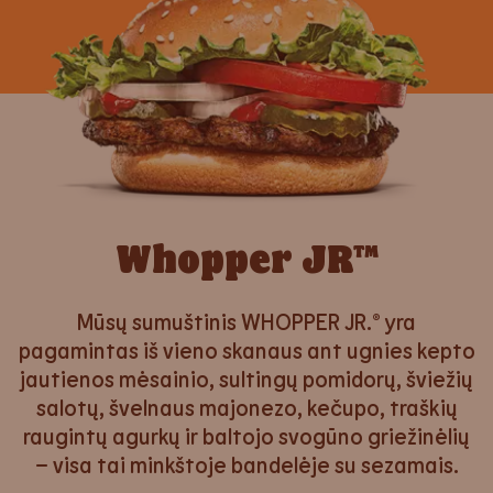
Whopper JR™
Mūsų sumuštinis WHOPPER JR.® yra
pagamintas iš vieno skanaus ant ugnies kepto
jautienos mėsainio, sultingų pomidorų, šviežių
salotų, švelnaus majonezo, kečupo, traškių
raugintų agurkų ir baltojo svogūno griežinėlių
– visa tai minkštoje bandelėje su sezamais.