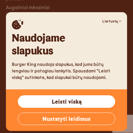
Augaliniai mėsainiai
ir tortilijos
Lietuvių
Desertai
Naudojame
Karjera
Socialiniai
tinklai
slapukus
Karjera
Facebook
Burger King naudoja slapukus, kad jums būtų
Instagram
lengviau ir patogiau lankytis. Spausdami “Leisti
viską” sutinkate, kad slapukai būtų naudojami.
TM & Copyright 2026 Burger King Corporation. All rights
Leisti viską
reserved.
Tallink Fast Food Lithuania UAB, Reg.nr. 305333905, J. Jasinskio
Nustatyti leidimus
g. 2, LT-01112 Vilnius, Lithuania,
info@burgerking.lt