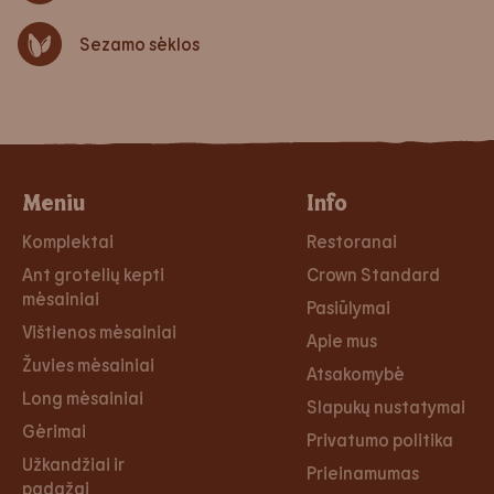
Sezamo sėklos
Meniu
Info
Komplektai
Restoranai
Ant grotelių kepti
Crown Standard
mėsainiai
Pasiūlymai
Vištienos mėsainiai
Apie mus
Žuvies mėsainiai
Atsakomybė
Long mėsainiai
Slapukų nustatymai
Gėrimai
Privatumo politika
Užkandžiai ir
Prieinamumas
padažai