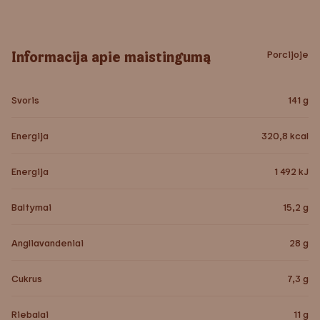
Informacija apie maistingumą
Porcijoje
Svoris
141
g
Energija
320,8
kcal
Energija
1 492
kJ
Baltymai
15,2
g
Angliavandeniai
28
g
Cukrus
7,3
g
Riebalai
11
g