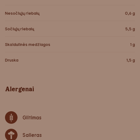
Nesočiųjų riebalų
0,6
g
Sočiųjų riebalų
5,5
g
Skaidulinės medžiagos
1
g
Druska
1,5
g
Alergenai
Glitimas
Salieras