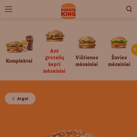
Ant
grotelių
Vištienos
Žuvies
Komplektai
kepti
mėsainiai
mėsainiai
mėsainiai
Atgal