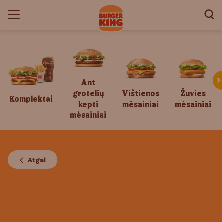
Ant
grotelių
Vištienos
Žuvies
Komplektai
kepti
mėsainiai
mėsainiai
mėsainiai
Atgal