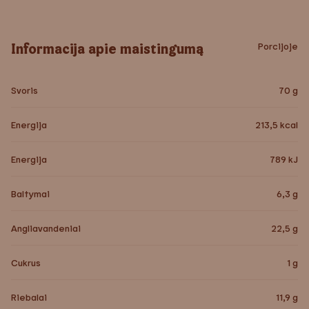
Informacija apie maistingumą
Porcijoje
Svoris
70
g
Energija
213,5
kcal
Energija
789
kJ
Baltymai
6,3
g
Angliavandeniai
22,5
g
Cukrus
1
g
Riebalai
11,9
g