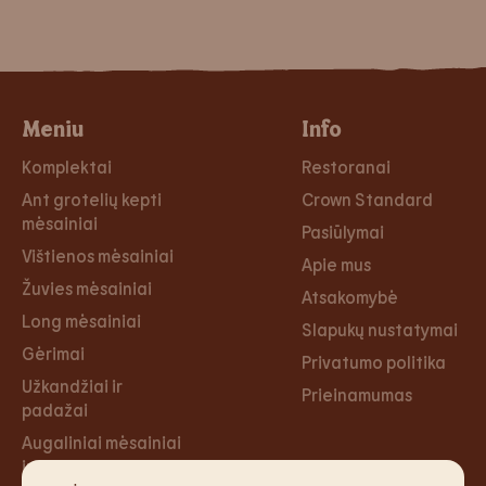
Meniu
Info
Komplektai
Restoranai
Ant grotelių kepti
Crown Standard
mėsainiai
Pasiūlymai
Vištienos mėsainiai
Apie mus
Žuvies mėsainiai
Atsakomybė
Long mėsainiai
Slapukų nustatymai
Gėrimai
Privatumo politika
Užkandžiai ir
Prieinamumas
padažai
Augaliniai mėsainiai
ir tortilijos