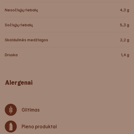
Nesočiųjų riebalų
4,3
g
Sočiųjų riebalų
5,3
g
Skaidulinės medžiagos
2,2
g
Druska
1,4
g
Alergenai
Glitimas
Pieno produktai